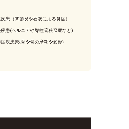
症疾患（関節炎や石灰による炎症）
経疾患(ヘルニアや脊柱管狭窄症など)
節症疾患(軟骨や骨の摩耗や変形)