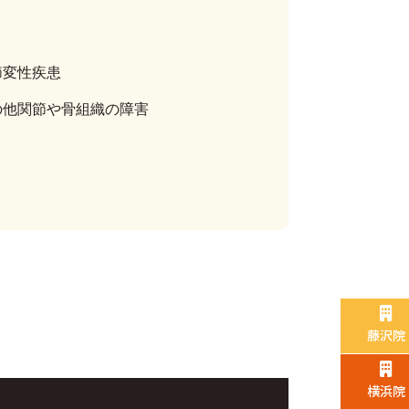
節変性疾患
の他関節や骨組織の障害
藤沢院
横浜院