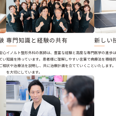
験
専門知識と経験の共有
新しい
安心
イノルト整形外科の医師は、豊富な経験と高度な専門
医学の進歩
てい
知識を持っています。患者様に理解しやすい言葉で病
療法を積極
ご相
状や治療法を説明し、共に治療計画を立てていくこと
いたします。
を大切にしています。