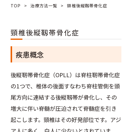
TOP
>
治療方法一覧
>
頸椎後縦靱帯骨化症
頸椎後縦靱帯骨化症
疾患概念
後縦靭帯骨化症（OPLL）は脊柱靭帯骨化症
の1つで、椎体の後面すなわち脊柱管側を頭
尾方向に連結する後縦靱帯が骨化し、その
増大に伴い脊髄が圧迫されて脊髄症を引き
起こします。頸椎はその好発部位です。アジ
ア人に多く、白人に少ないとされていま