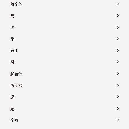
腕全体
肩
肘
手
背中
腰
脚全体
股関節
膝
足
全身