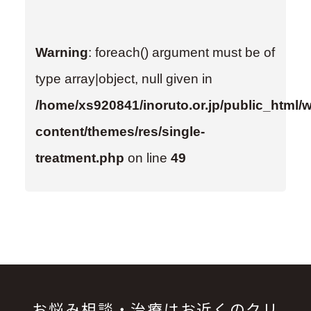
Warning
: foreach() argument must be of
type array|object, null given in
/home/xs920841/inoruto.or.jp/public_html/
content/themes/res/single-
treatment.php
on line
49
お悩み相談・治療はお近くのクリ