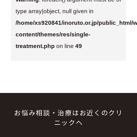
type array|object, null given in
/home/xs920841/inoruto.or.jp/public_html/
content/themes/res/single-
treatment.php
on line
49
お悩み相談・治療はお近くのクリ
ニックへ