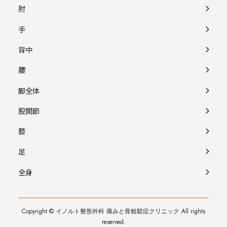
肘
手
背中
腰
脚全体
股関節
膝
足
全身
Copyright © イノルト整形外科 痛みと骨粗鬆症クリニック All rights
reserved.