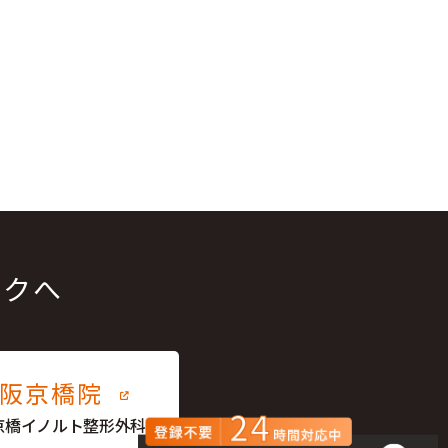
ックへ
大阪京橋院
京橋イノルト整形外科