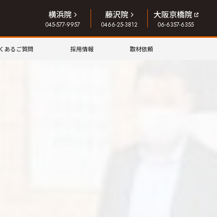
横浜院
藤沢院
大阪京橋院
045-577-9957
0466-25-3812
06-6357-6355
くあるご質問
採用情報
取材依頼