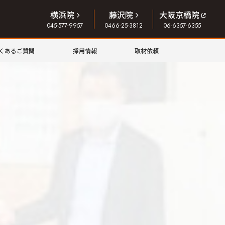
横浜院
藤沢院
大阪京橋院
045-577-9957
0466-25-3812
06-6357-6355
くあるご質問
採用情報
取材依頼