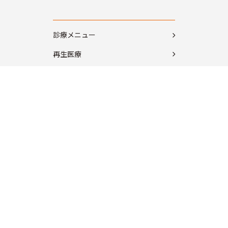
診療メニュー
再生医療
体外衝撃波治療
ハイドロリリース治療
骨粗鬆症専門診療
関節痛診療
背ぼね診療
スポーツ外傷診療
怪我の診療
理学療法士の施術
モヤモヤ血管治療