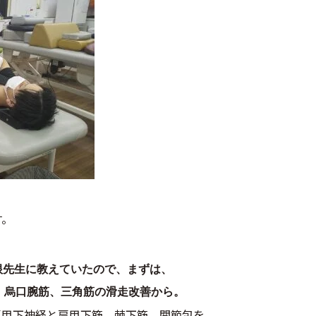
す。
根先生に教えていたので、まずは、
、烏口腕筋、三角筋の滑走改善から。
肩甲下神経と肩甲下筋、棘下筋、関節包を。