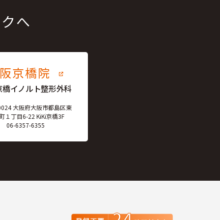
ックへ
大阪京橋院
京橋イノルト整形外科
-0024 大阪府大阪市都島区東
１丁目6-22 KiKi京橋3F
06-6357-6355