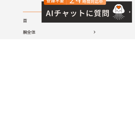
首
腕全体
肩
肘
手
背中
腰
脚全体
股関節
膝
足