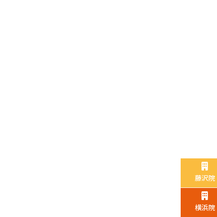
藤沢院
横浜院