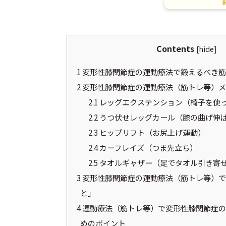
Contents
[
hide
]
1
変形性膝関節症の運動療法で鍛えるべき筋
2
変形性膝関節症の運動療法（筋トレ等）メ
2.1
レッグエクステンション（椅子を使
2.2
うつ伏せレッグカール（膝の曲げ伸
2.3
ヒップリフト（お尻上げ運動）
2.4
カーフレイズ（つま先立ち）
2.5
タオルギャザー（足でタオル引き寄
3
変形性膝関節症の運動療法（筋トレ等）で
と」
4
運動療法（筋トレ等）で変形性膝関節症の
めのポイント