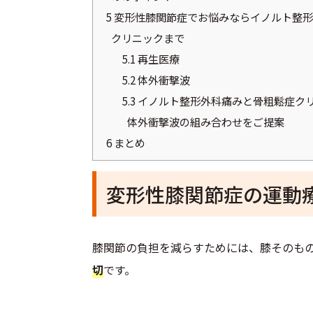
5
変形性膝関節症でお悩みならイノルト整形
クリニックまで
5.1
再生医療
5.2
体外衝撃波
5.3
イノルト整形外科痛みと骨粗鬆症ク
体外衝撃波の組み合わせをご提案
6
まとめ
変形性膝関節症の運動
膝関節の負担を減らすためには、膝そのも
切
です。