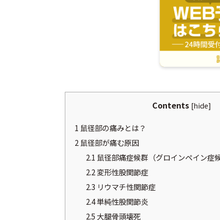
Contents
[
hide
]
1
鼠径部の痛みとは？
2
鼠径部が痛む原因
2.1
鼠径部痛症候群（グロインペイン症
2.2
変形性股関節症
2.3
リウマチ性関節症
2.4
単純性股関節炎
2.5
大腿骨頭壊死