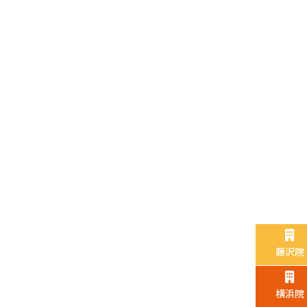
藤沢院
横浜院