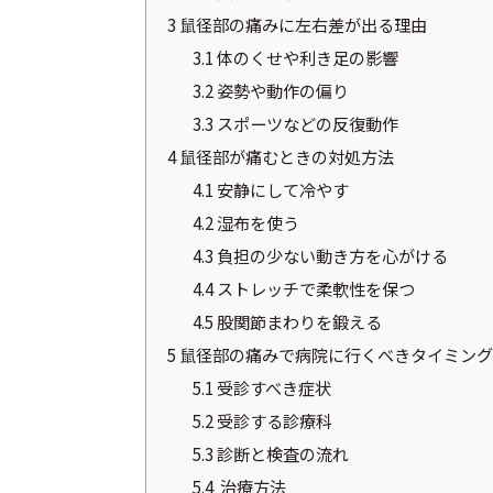
3
鼠径部の痛みに左右差が出る理由
3.1
体のくせや利き足の影響
3.2
姿勢や動作の偏り
3.3
スポーツなどの反復動作
4
鼠径部が痛むときの対処方法
4.1
安静にして冷やす
4.2
湿布を使う
4.3
負担の少ない動き方を心がける
4.4
ストレッチで柔軟性を保つ
4.5
股関節まわりを鍛える
5
鼠径部の痛みで病院に行くべきタイミング
5.1
受診すべき症状
5.2
受診する診療科
5.3
診断と検査の流れ
5.4
治療方法