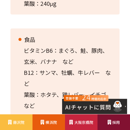
葉酸：240μg
食品
ビタミンB6：まぐろ、鮭、豚肉、
玄米、バナナ など
B12：サンマ、牡蠣、牛レバー な
ど
葉酸：ホタテ、鶏レバー、イチゴ
など
藤沢院
横浜院
大阪京橋院
採用