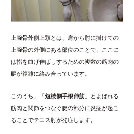
上腕骨外側上顆とは、肩から肘に掛けての
上腕骨の外側にある部位のことで、ここに
は指を曲げ伸ばしするための複数の筋肉の
腱が複雑に絡み合っています。
このうち、「
短橈側手根伸筋
」とよばれる
筋肉と関節をつなぐ腱の部分に炎症が起こ
ることでテニス肘が発症します。