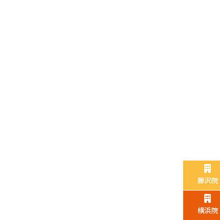
藤沢院
横浜院