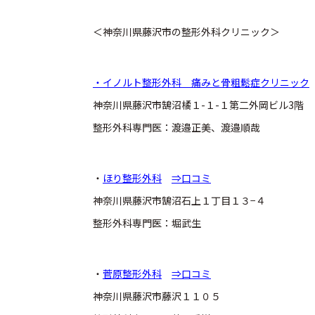
＜神奈川県藤沢市の整形外科クリニック＞
・イノルト整形外科 痛みと骨粗鬆症クリニック
神奈川県藤沢市鵠沼橘１-１-１第二外岡ビル3階
整形外科専門医：渡邉正美、渡邉順哉
・
ほり整形外科
⇒口コミ
神奈川県藤沢市鵠沼石上１丁目１３−４
整形外科専門医：堀武生
・
菅原整形外科
⇒口コミ
神奈川県藤沢市藤沢１１０５